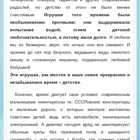
радостей, но детство от этого не было менее
счастливым.
Игрушки того времени были
необыкновенно прочными: они выдерживали
испытание водой, огнем и детской
любознательностью, а потому жили долго
. И любили
мы их безмерно, веря, что ночью они все оживают. И
храним до сих пор безухого, видавшего виды линялого
мишку и сломанную машинку, подаренную любимой
бабушкой.
Эти игрушки, как мостик в наше самое прекрасное и
незабываемое время – детство
.
Конечно, время диктует свои условия: современным
мальчишкам неинтересны те, СССРовские конструкторы
и железные дороги, о которых мечтали миллионы
советских детей, ведь есть автомобили, напичканные
электроникой. А девочек сегодня вряд ли заинтересуют
обычные куклы без признаков пола и шикарного
гардероба – они играют с Барби, где помимо самой