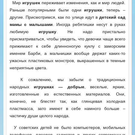
Мир
игрушек
переживает изменения, как и мир людей.
Раньше популярными были одни
игрушки
, теперь –
другие. Присмотримся, как по улице идут в
детский сад
мамы с малышами
. Иногда ребятишки несут в руках
любимую
игрушку
. Не надо пристально
присматриваться, чтобы увидеть, что девочки чаще всего
прижимают к себе длинноногую куклу с заморским
именем Барби, а мальчишки вообще держат каких-то
ужасных пластиковых монстров, выкрашенных в темные
неприятные цвета.
К сожалению, мы забыли о традиционных
народных
игрушках — добрые
, веселые, яркие,
изготовленные из естественных материалов. Они,
конечно, не блестят так, как глянцевая холодная
пластмасса, зато имеют в себе намного больше –
частичку души целого народа.
У советских детей не было компьютеров, мобильных
телефонов, плееров, гаджетов и других современных