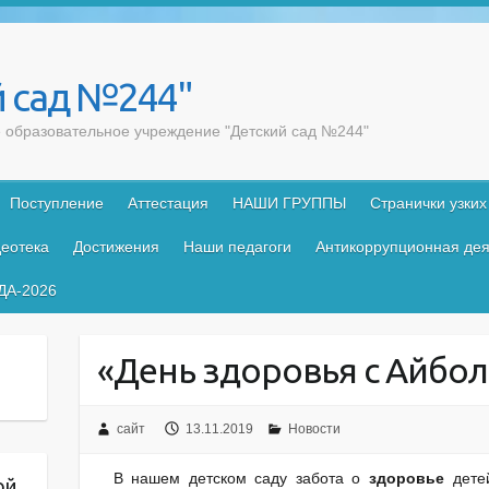
 сад №244"
образовательное учреждение "Детский сад №244"
Поступление
Аттестация
НАШИ ГРУППЫ
Странички узких
еотека
Достижения
Наши педагоги
Антикоррупционная дея
ДА-2026
«День здоровья с Айбо
сайт
13.11.2019
Новости
В нашем детском саду забота о
здоровье
детей
ой