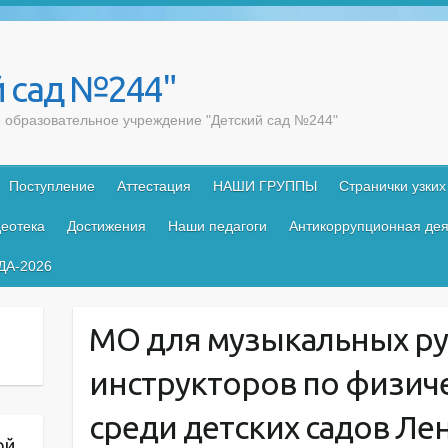
 сад №244"
образовательное учреждение "Детский сад №244"
Поступление
Аттестация
НАШИ ГРУППЫ
Странички узких
еотека
Достижения
Наши педагоги
Антикоррупционная дея
ДА-2026
МО для музыкальных ру
инструкторов по физиче
среди детских садов Ле
ой