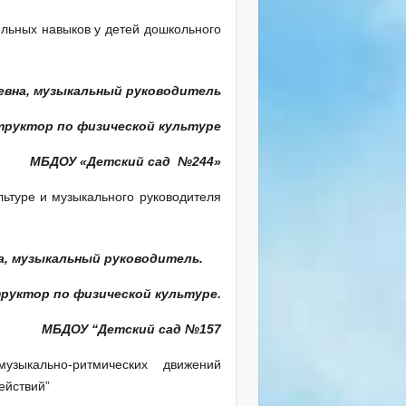
льных навыков у детей дошкольного
евна, музыкальный руководитель
труктор по физической культуре
ий сад №244»
льтуре и музыкального руководителя
на, музыкальный руководитель.
труктор по физической культуре.
МБДОУ “Детский сад №157
зыкально-ритмических движений
ействий”