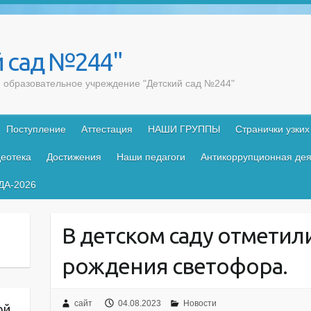
 сад №244"
образовательное учреждение "Детский сад №244"
Поступление
Аттестация
НАШИ ГРУППЫ
Странички узких
еотека
Достижения
Наши педагоги
Антикоррупционная дея
ДА-2026
В детском саду отметил
рождения светофора.
сайт
04.08.2023
Новости
ой