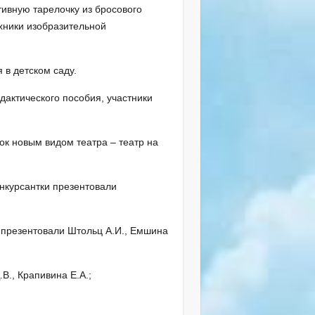
тивную тарелочку из бросового
хники изобразительной
 в детском саду.
дактического пособия, участники
ок новым видом театра – театр на
нкурсантки презентовали
 презентовали Штольц А.И., Емшина
В., Крапивина Е.А.;