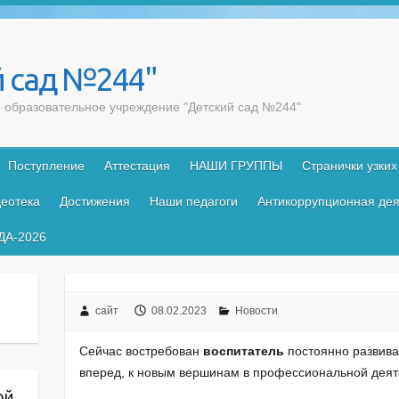
 сад №244"
образовательное учреждение "Детский сад №244"
Поступление
Аттестация
НАШИ ГРУППЫ
Странички узких
еотека
Достижения
Наши педагоги
Антикоррупционная дея
ДА-2026
сайт
08.02.2023
Новости
Сейчас востребован
воспитатель
постоянно развив
вперед, к новым вершинам в профессиональной деят
ой