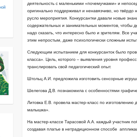
деятельность с маленькими «почемучками» и непосед
ной
оригинально поддерживал и ненавязчиво, но твёрдо н
русло мероприятия. Конкурсантки давали новые зна
содержательных и занимательных моментов, чтобы де
надо сказать, что интересно было и зрителям. Все у
этим непростым, даже психологически сложным исп
Следующим испытанием для конкурсанток было пров
класса». Цель, которого – выявления уровня профес
транслировать свой педагогический опыт.
Штольц А.И. предложила изготовить сенсорные игруш
Шелегова Д.В. познакомила с особенностями графиче
Литовка Е.В. провела мастер-класс по изготовлению 
малышка».
На мастер-классе Тарасовой А.А. каждый участник п
создавая платье в нетрадиционном способе апплика