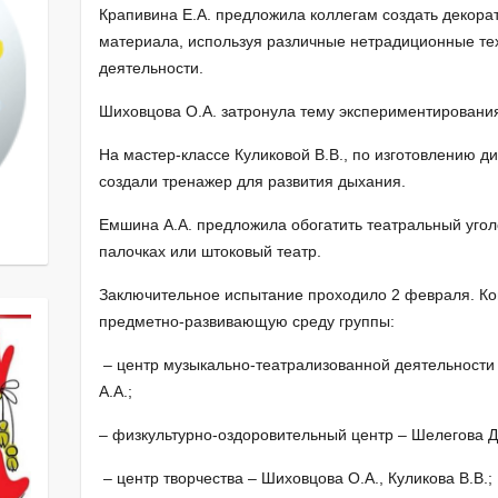
Крапивина Е.А. предложила коллегам создать декора
материала, используя различные нетрадиционные те
деятельности.
Шиховцова О.А. затронула тему экспериментирования
На мастер-классе Куликовой В.В., по изготовлению ди
создали тренажер для развития дыхания.
Емшина А.А. предложила обогатить театральный угол
палочках или штоковый театр.
Заключительное испытание проходило 2 февраля. Ко
предметно-развивающую среду группы:
– центр музыкально-театрализованной деятельности
А.А.;
– физкультурно-оздоровительный центр – Шелегова Д.
– центр творчества – Шиховцова О.А., Куликова В.В.;