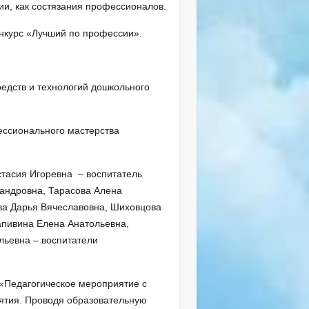
ии, как состязания профессионалов.
нкурс «Лучший по профессии».
едств и технологий дошкольного
ессионального мастерства
стасия Игоревна – воспитатель
сандровна, Тарасова Алена
ва Дарья Вячеславовна, Шиховцова
апивина Елена Анатольевна,
льевна – воспитатели
«Педагогическое мероприятие с
нятия. Проводя образовательную